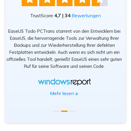
TrustScore
4,7 | 34
Bewertungen
EaseUS Todo PCTrans stammt von den Entwicklern bei
n
EaseUS, die hervorragende Tools zur Verwaltung Ihrer
Be
rät
Backups und zur Wiederherstellung Ihrer defekten
sod
Festplatten entwickeln. Auch wenn es sich nicht um ein
offizielles Tool handelt, genießt EaseUS einen sehr guten
Tr
Ruf für seine Software und seinen Code.
App
Mehr lesen