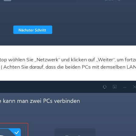
op wählen Sie „Netzwerk“ und klicken auf „Weiter“, um fortzu
( Achten Sie darauf, dass die beiden PCs mit demselben LAN