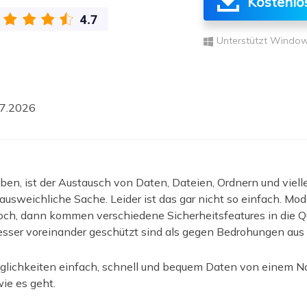
Kostenlo
ere Wiederherstellungsprodukte
Data Recovery Services
Deploy Manage
Unterstützt Window
Professionelle Datenrettungsdienste
Intelligente Windo
MSPs Service
Exchange Recovery
EDB-Datei wiederherstellen & reparieren
MSP Service
7.2026
EaseUS Todo Back
Email Recovery
Outlook E-Mail wiederherstellen
MS SQL Recovery
n, ist der Austausch von Daten, Dateien, Ordnern und viell
MS SQL-Datenbank wiederherstellen
usweichliche Sache. Leider ist das gar nicht so einfach. Mod
ch, dann kommen verschiedene Sicherheitsfeatures in die Que
besser voreinander geschützt sind als gegen Bedrohungen aus 
glichkeiten einfach, schnell und bequem Daten von einem N
wie es geht.