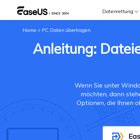
Datenrettung
Home
>
PC Daten übertragen
F
Anleitung: Date
D
i
Wenn Sie unter Windo
möchten, dann stehe
W
Optionen, die Ihnen 
Eas