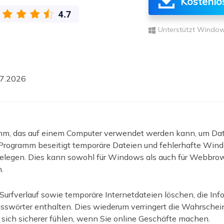
Kostenlo
ere Wiederherstellungsprodukte
Data Recovery Services
Deploy Manage
Unterstützt Window
Professionelle Datenrettungsdienste
Intelligente Windo
MSPs Service
Exchange Recovery
EDB-Datei wiederherstellen & reparieren
MSP Service
7.2026
EaseUS Todo Back
Email Recovery
Outlook E-Mail wiederherstellen
MS SQL Recovery
mm, das auf einem Computer verwendet werden kann, um Date
MS SQL-Datenbank wiederherstellen
Programm beseitigt temporäre Dateien und fehlerhafte Wind
belegen. Dies kann sowohl für Windows als auch für Webbrow
.
rfverlauf sowie temporäre Internetdateien löschen, die Inf
swörter enthalten. Dies wiederum verringert die Wahrschein
e sich sicherer fühlen, wenn Sie online Geschäfte machen.