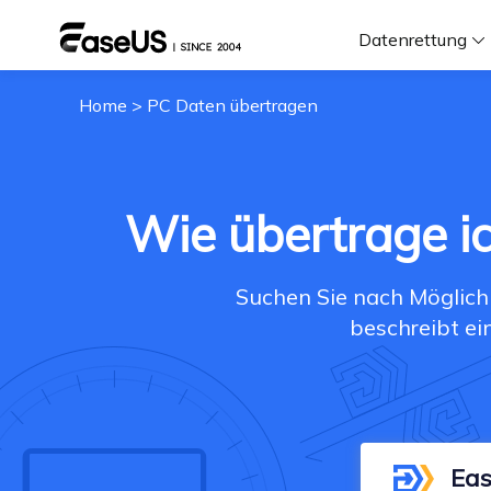
Datenrettung
Home
>
PC Daten übertragen
F
D
Wie übertrage i
i
Suchen Sie nach Möglich
beschreibt ei
W
Eas