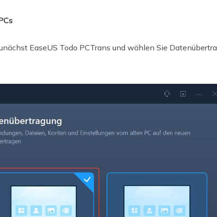
 PCs
e zunächst EaseUS Todo PCTrans und wählen Sie Datenübertra