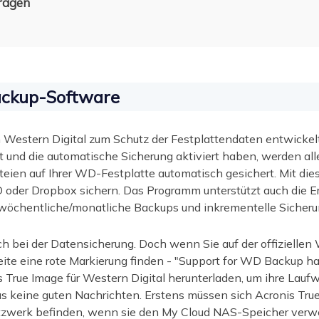
Fragen
ackup-Software
Western Digital zum Schutz der Festplattendaten entwickel
rt und die automatische Sicherung aktiviert haben, werden all
ien auf Ihrer WD-Festplatte automatisch gesichert. Mit die
oder Dropbox sichern. Das Programm unterstützt auch die E
e/wöchentliche/monatliche Backups und inkrementelle Sicher
ch bei der Datensicherung. Doch wenn Sie auf der offizielle
ite eine rote Markierung finden - "Support for WD Backup ha
is True Image für Western Digital herunterladen, um ihre Lauf
das keine guten Nachrichten. Erstens müssen sich Acronis Tr
tzwerk befinden, wenn sie den My Cloud NAS-Speicher ver