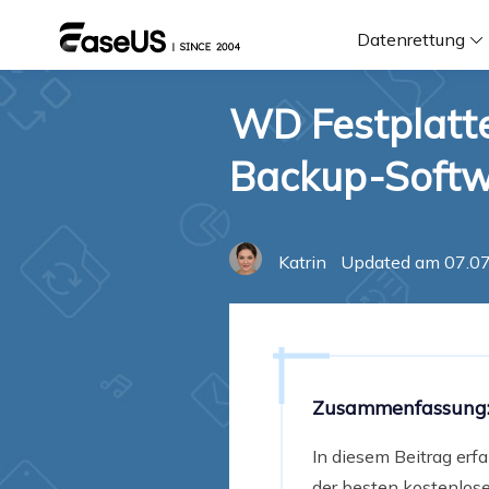
Datenrettung
WD Festplatt
F
Backup-Softw
D
Katrin
Updated am 07.07
i
W
Zusammenfassung
In diesem Beitrag erf
der besten kostenlo