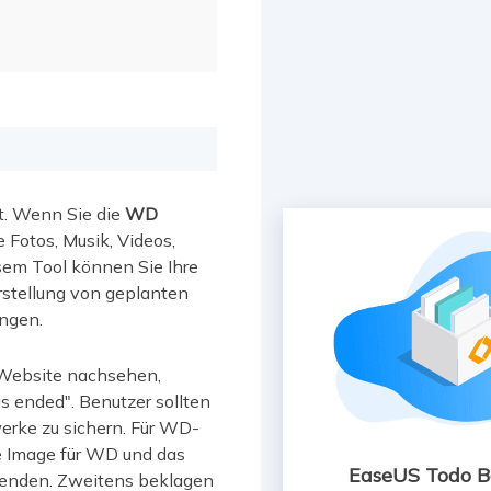
t. Wenn Sie die
WD
e Fotos, Musik, Videos,
sem Tool können Sie Ihre
rstellung von geplanten
ungen.
n Website nachsehen,
s ended". Benutzer sollten
werke zu sichern. Für WD-
ue Image für WD und das
EaseUS Todo 
wenden. Zweitens beklagen