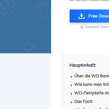
Weit
Free Dow
Sauberer Dow

Hauptinhalt:
Über die WD Bac
Wie kann man WD 
WD-Festplatte mi
Das Fazit