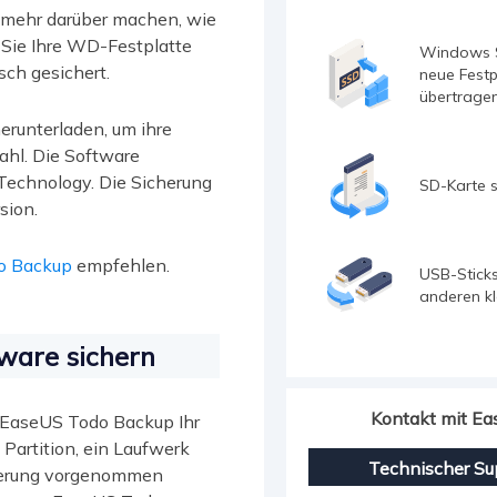
 mehr darüber machen, wie
Sie Ihre WD-Festplatte
Windows 
ch gesichert.
neue Festp
übertrage
erunterladen, um ihre
ahl. Die Software
-Technology. Die Sicherung
SD-Karte s
sion.
o Backup
empfehlen.
USB-Sticks
anderen k
ware sichern
Kontakt mit E
 EaseUS Todo Backup Ihr
 Partition, ein Laufwerk
Technischer Su
icherung vorgenommen