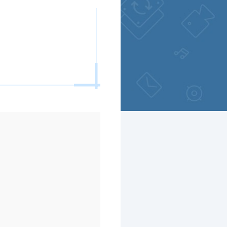
Freunde werben
Video Downloader
Einladen & Belohnung s
Video/Audio online herunterladen
r
ws-Bereitstellung
VideoKit
All-in-One Video-Toolkit
Audio Tools
up White Label Service
EaseUS VoiceWave
Stimme in Echtzeit ändern
Ringtone Editor
Klingeltöne für iPhone erstellen
Vocal Remover (Online)
Gesang kostenlos online entfernen