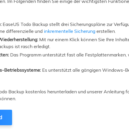
ren. Im Folgenden finden Sie einige der wichtigsten Funkti
e:
EaseUS Todo Backup stellt drei Sicherungspläne zur Verfüg
ine differenzielle und
inkrementelle Sicherung
erstellen.
Wiederherstellung:
Mit nur einem Klick können Sie Ihre Inhalt
kups ist rasch erledigt.
atten:
Das Programm unterstützt fast alle Festplattenmarken,
ws-Betriebssysteme:
Es unterstützt alle gängigen Windows-B
odo Backup kostenlos herunterladen und unserer Anleitung fo
 können.
d