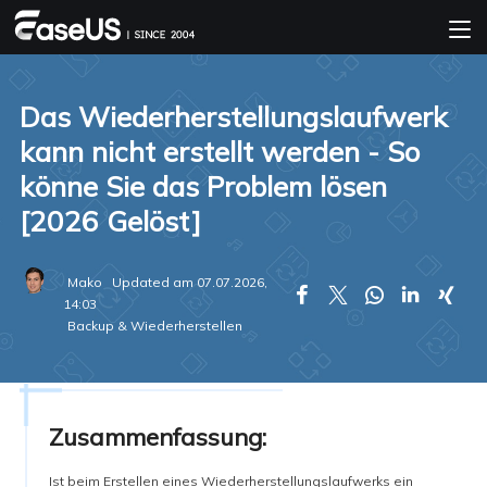
Das Wiederherstellungslaufwerk
kann nicht erstellt werden - So
könne Sie das Problem lösen
[2026 Gelöst]
Mako
Updated am 07.07.2026,





14:03
Backup & Wiederherstellen
Zusammenfassung:
Ist beim Erstellen eines Wiederherstellungslaufwerks ein