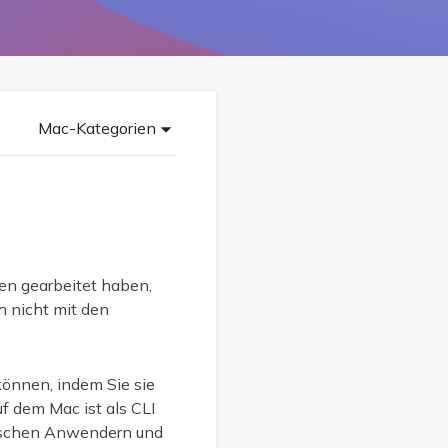
Freunde werben
Video Downloader
Einladen & Belohnung s
Video/Audio online herunterladen
r
ws-Bereitstellung
VideoKit
All-in-One Video-Toolkit
Mac-Kategorien
Audio Tools
up White Label Service
EaseUS VoiceWave
Stimme in Echtzeit ändern
Ringtone Editor
Klingeltöne für iPhone erstellen
en gearbeitet haben,
h nicht mit den
Vocal Remover (Online)
Gesang kostenlos online entfernen
können, indem Sie sie
f dem Mac ist als CLI
nischen Anwendern und