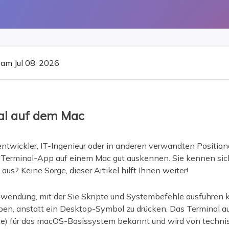
ere Wiederherstellungsprodukte
Data Recovery Services
Deploy Manage
Professionelle Datenrettungsdienste
Intelligente Windo
MSPs Service
Exchange Recovery
am Jul 08, 2026
EDB-Datei wiederherstellen & reparieren
MSP Service
EaseUS Todo Back
Email Recovery
Outlook E-Mail wiederherstellen
al auf dem Mac
MS SQL Recovery
MS SQL-Datenbank wiederherstellen
ntwickler, IT-Ingenieur oder in anderen verwandten Position
r Terminal-App auf einem Mac gut auskennen. Sie kennen sic
aus? Keine Sorge, dieser Artikel hilft Ihnen weiter!
nwendung, mit der Sie Skripte und Systembefehle ausführen 
ben, anstatt ein Desktop-Symbol zu drücken. Das Terminal au
ce) für das macOS-Basissystem bekannt und wird von tech