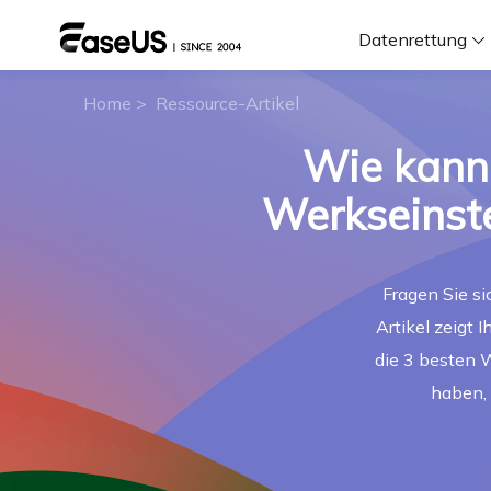
Datenrettung
Home
>
Ressource-Artikel
F
Wie kann
D
Werkseinste
i
Fragen Sie si
Artikel zeigt
W
die 3 besten 
haben, 