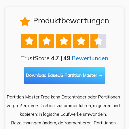
Produktbewertungen






TrustScore
4.7 | 49
Bewertungen
Download EaseUS Partition Master

Partition Master Free kann Datenträger oder Partitionen
Di
e
vergrößern, verschieben, zusammenführen, migrieren und
und
kopieren; in logische Laufwerke umwandeln,
ein
Bezeichnungen ändern, defragmentieren, Partitionen
Auf