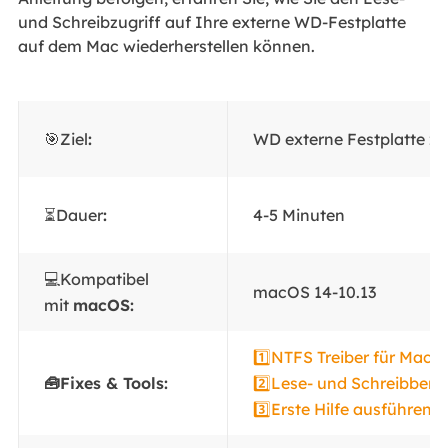
und Schreibzugriff auf Ihre externe WD-Festplatte
auf dem Mac wiederherstellen können.
🎯Ziel
:
WD externe Festplatte ze
⏳Dauer
:
4-5 Minuten
💻Kompatibel
macOS 14-10.13
mit
macOS:
1️⃣NTFS Treiber für Mac
🧰Fixes & Tools:
2️⃣Lese- und Schreibbere
3️⃣Erste Hilfe ausführen