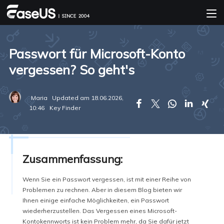
Passwort für Microsoft-Konto
vergessen? So geht's
Maria
Updated am 18.06.2026,





10:46
Key Finder
Zusammenfassung:
Wenn Sie ein Passwort vergessen, ist mit einer Reihe von
Problemen zu rechnen. Aber in diesem Blog bieten wir
Ihnen einige einfache Möglichkeiten, ein Passwort
wiederherzustellen. Das Vergessen eines Microsoft-
Kontokennworts ist kein Problem mehr, da Sie dafür jetzt