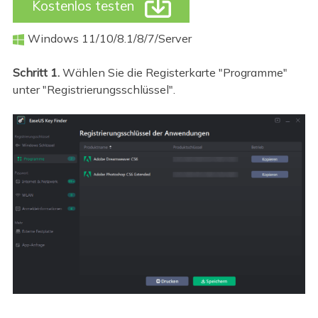

Kostenlos testen
Windows 11/10/8.1/8/7/Server

Schritt 1.
Wählen Sie die Registerkarte "Programme"
unter "Registrierungsschlüssel".