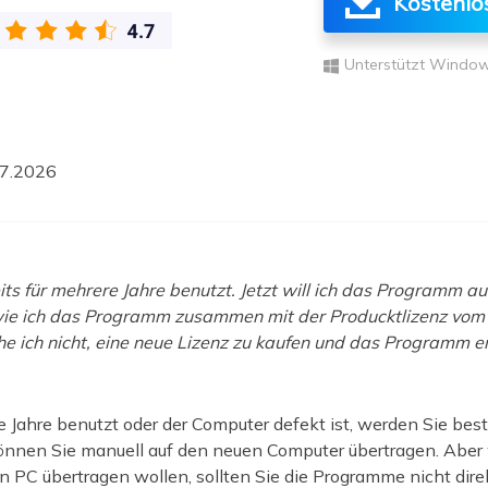
Kostenlo
ere Wiederherstellungsprodukte
Data Recovery Services
Deploy Manage
Unterstützt Window
Professionelle Datenrettungsdienste
Intelligente Windo
MSPs Service
Exchange Recovery
EDB-Datei wiederherstellen & reparieren
MSP Service
7.2026
EaseUS Todo Back
Email Recovery
Outlook E-Mail wiederherstellen
MS SQL Recovery
ts für mehrere Jahre benutzt. Jetzt will ich das Programm a
MS SQL-Datenbank wiederherstellen
 wie ich das Programm zusammen mit der Producktlizenz vom
 ich nicht, eine neue Lizenz zu kaufen und das Programm erne
 Jahre benutzt oder der Computer defekt ist, werden Sie be
können Sie manuell auf den neuen Computer übertragen. Abe
 PC übertragen wollen, sollten Sie die Programme nicht dire