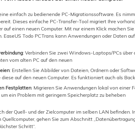
eine einfach zu bedienende PC-Migrationssoftware. Es nimmt
ereit. Dieses einfache PC-Transfer-Tool migriert Ihre vorhan
r auf einen neuen Computer. Mit nur einem Klick machen Sie
en. EaseUS Todo PCTrans kann Anwendungen oder Daten auf d
verbindung
: Verbinden Sie zwei Windows-Laptops/PCs über 
nten vom alten PC auf den neuen
eien
: Erstellen Sie Abbilder von Dateien, Ordnern oder Soft
 diese auf den neuen Computer. Es funktioniert auch als Bac
en Festplatten
: Migrieren Sie Anwendungen lokal von einer F
i, um ein Problem mit geringem Speicherplatz zu beheben
ich der Quell- und der Zielcomputer im selben LAN befinden. In
uellcomputer, gehen Sie zum Abschnitt „Datenübertragung“, k
ächster Schritt“.