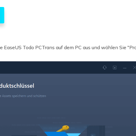
Sie EaseUS Todo PCTrans auf dem PC aus und wählen Sie "Pro