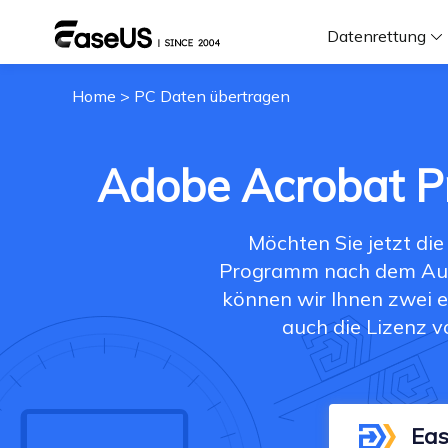
Datenrettung
Home
>
PC Daten übertragen
F
D
Adobe Acrobat Pr
Möchten Sie jetzt di
i
Programm nach dem Aust
können wir Ihnen zwei e
W
auch die Lizenz 
Eas