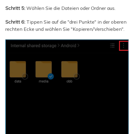
Schritt 5:
Wählen Sie die Dateien oder Ordner aus.
Schritt 6:
Tippen Sie auf die "drei Punkte" in der oberen
rechten Ecke und wählen Sie "Kopieren/Verschieben".