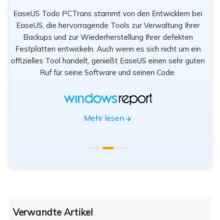
EaseUS Todo PCTrans stammt von den Entwicklern bei
n
EaseUS, die hervorragende Tools zur Verwaltung Ihrer
Be
rät
Backups und zur Wiederherstellung Ihrer defekten
sod
Festplatten entwickeln. Auch wenn es sich nicht um ein
offizielles Tool handelt, genießt EaseUS einen sehr guten
Tr
Ruf für seine Software und seinen Code.
App
Mehr lesen
Verwandte Artikel