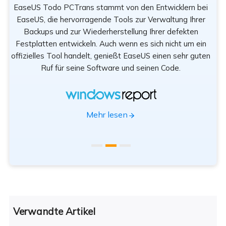
EaseUS Todo PCTrans stammt von den Entwicklern bei
n
EaseUS, die hervorragende Tools zur Verwaltung Ihrer
Be
rät
Backups und zur Wiederherstellung Ihrer defekten
sod
Festplatten entwickeln. Auch wenn es sich nicht um ein
offizielles Tool handelt, genießt EaseUS einen sehr guten
Tr
Ruf für seine Software und seinen Code.
App
Mehr lesen
Verwandte Artikel