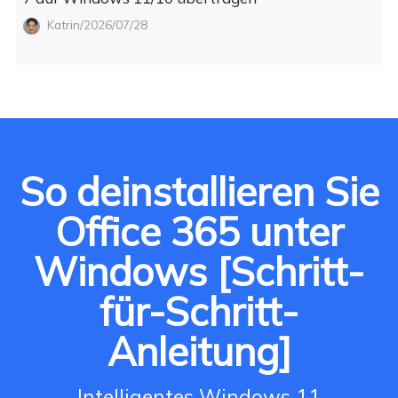
Katrin/2026/07/28
So deinstallieren Sie
Office 365 unter
Windows [Schritt-
für-Schritt-
Anleitung]
Intelligentes Windows 11