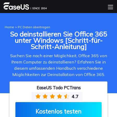
Home
>
PC Daten übertragen
So deinstallieren Sie Office 365
unter Windows [Schritt-für-
Schritt-Anleitung]
Suchen Sie nach einer Möglichkeit, Office 365 von
Ihrem Computer zu deinstallieren? Erfahren Sie in
diesem umfassenden Handbuch verschiedene
Möglichkeiten zur Deinstallation von Office 365.
EaseUS Todo PCTrans
Kostenlos testen