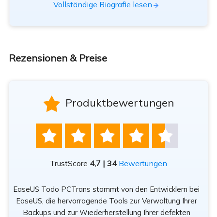
Vollständige Biografie lesen
Rezensionen & Preise

Produktbewertungen





TrustScore
4,7 | 34
Bewertungen
EaseUS Todo PCTrans stammt von den Entwicklern bei
n
EaseUS, die hervorragende Tools zur Verwaltung Ihrer
Be
rät
Backups und zur Wiederherstellung Ihrer defekten
sod