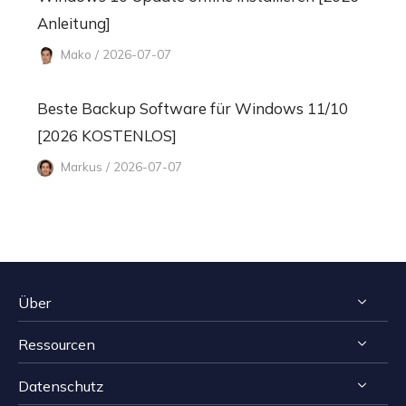
Anleitung]
Mako / 2026-07-07
Beste Backup Software für Windows 11/10
[2026 KOSTENLOS]
Markus / 2026-07-07
Über
Ressourcen
Impressum
Datenschutz
Reviews & Awards
Tipps zur Windows Datenrettung