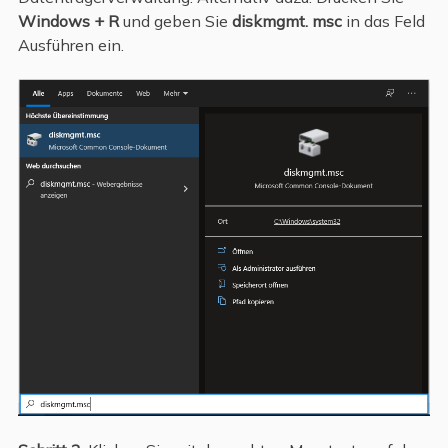
Windows + R
und geben Sie
diskmgmt. msc
in das Feld
Ausführen ein.