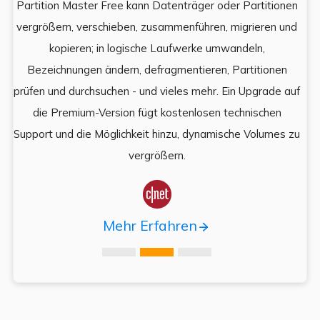
Partition Master Free kann Datenträger oder Partitionen
Di
e
vergrößern, verschieben, zusammenführen, migrieren und
und
kopieren; in logische Laufwerke umwandeln,
ein
Bezeichnungen ändern, defragmentieren, Partitionen
Auf
prüfen und durchsuchen - und vieles mehr. Ein Upgrade auf
k
es,
die Premium-Version fügt kostenlosen technischen
ä
,
Support und die Möglichkeit hinzu, dynamische Volumes zu
vergrößern.

Mehr Erfahren