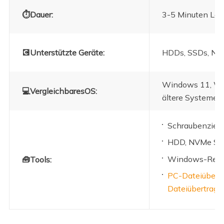
⏱Dauer:
3-5 Minuten Le
💽Unterstützte Geräte:
HDDs, SSDs, NVM
Windows 11, Wi
💻Vergleichbares
OS:
ältere Systeme.
Schraubenzieh
HDD, NVMe S
Windows-Rech
🧰Tools:
PC-Dateiübert
Dateiübertrag