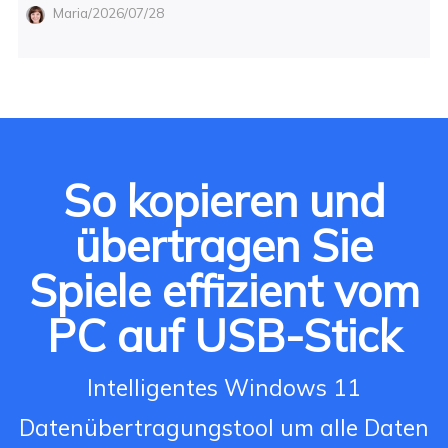
Maria/2026/07/28
So kopieren und
übertragen Sie
Spiele effizient vom
PC auf USB-Stick
Intelligentes Windows 11
Datenübertragungstool um alle Daten