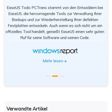
EaseUS Todo PCTrans stammt von den Entwicklern bei
n
EaseUS, die hervorragende Tools zur Verwaltung Ihrer
Be
rät
Backups und zur Wiederherstellung Ihrer defekten
sod
Festplatten entwickeln. Auch wenn es sich nicht um ein
offizielles Tool handelt, genießt EaseUS einen sehr guten
Tr
Ruf für seine Software und seinen Code.
App
Mehr lesen
Verwandte Artikel