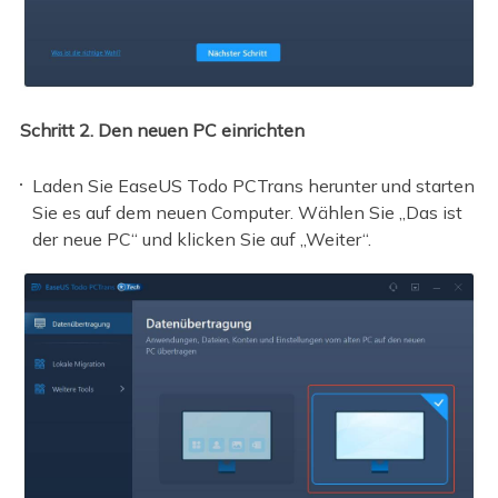
Schritt 2. Den neuen PC einrichten
Laden Sie EaseUS Todo PCTrans herunter und starten
Sie es auf dem neuen Computer. Wählen Sie „Das ist
der neue PC“ und klicken Sie auf „Weiter“.