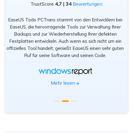
TrustScore
4,7 | 34
Bewertungen
EaseUS Todo PCTrans stammt von den Entwicklern bei
n
EaseUS, die hervorragende Tools zur Verwaltung Ihrer
Be
rät
Backups und zur Wiederherstellung Ihrer defekten
sod
Festplatten entwickeln. Auch wenn es sich nicht um ein
offizielles Tool handelt, genießt EaseUS einen sehr guten
Tr
Ruf für seine Software und seinen Code.
App
Mehr lesen