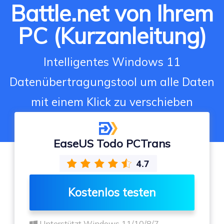
Battle.net von Ihrem
PC (Kurzanleitung)
Intelligentes Windows 11
Datenübertragungstool um alle Daten
mit einem Klick zu verschieben
EaseUS Todo PCTrans
Kostenlos testen
Unterstützt Windows 11/10/8/7