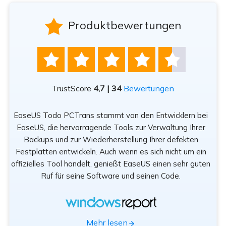

Produktbewertungen





TrustScore
4,7 | 34
Bewertungen
EaseUS Todo PCTrans stammt von den Entwicklern bei
n
EaseUS, die hervorragende Tools zur Verwaltung Ihrer
Be
rät
Backups und zur Wiederherstellung Ihrer defekten
sod
Festplatten entwickeln. Auch wenn es sich nicht um ein
offizielles Tool handelt, genießt EaseUS einen sehr guten
Tr
Ruf für seine Software und seinen Code.
App
Mehr lesen