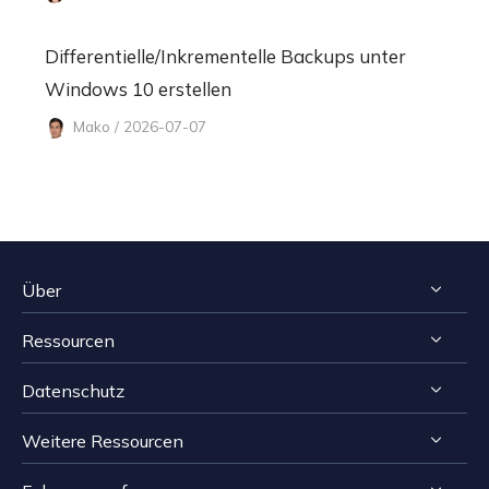
Differentielle/Inkrementelle Backups unter
Windows 10 erstellen
Mako / 2026-07-07
Über
Ressourcen
Impressum
Datenschutz
Reviews & Awards
Tipps zur Windows Datenrettung
Kontakt EaseUS
Weitere Ressourcen
Tipps zur Mac Datenrettung
Deinstallieren
Resellers
Speichermedien wiederherstellen Tipps