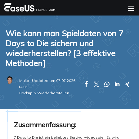
Wie kann man Spieldaten von 7
Days to Die sichern und
wiederherstellen? [3 effektive
Methoden]
Mako
Updated am 07.07.2026,





14:03
Backup & Wiederherstellen
Zusammenfassung:
7 Days to Die ist ein beliebtes Survival-Videospiel. Es wird