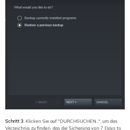
Schritt 3.
Klicken Sie auf "DURCHSUCHEN...", um das
Verzeichnis zu finden, das die Sicherung von 7 Days to