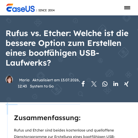
Rufus vs. Etcher: Welche ist die
bessere Option zum Erstellen
eines bootfähigen USB-
Laufwerks?
Maria
Aktualisiert am 13.07.2026,





12:43
System to Go
Zusammenfassung:
Rufus und Etcher sind beides kostenlose und quelloffene
Dienstprogramme zur Erstellung eines bootfähigen USB-