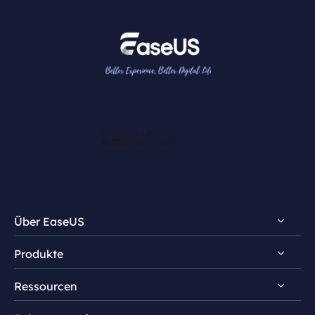
Über EaseUS
Produkte
Impressum
Ressourcen
Review & Auszeichnungen
EaseUS NTFS For Mac
Lizenz