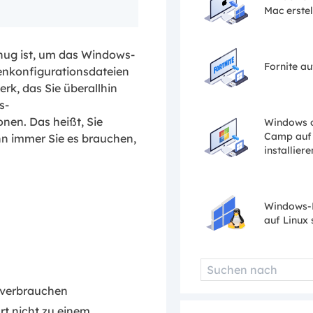
Mac erstel
enug ist, um das Windows-
Fornite au
tenkonfigurationsdateien
rk, das Sie überallhin
s-
nen. Das heißt, Sie
Windows 
Camp auf
n immer Sie es brauchen,
installiere
Windows-
auf Linux 
 verbrauchen
rt nicht zu einem