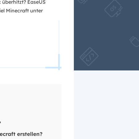
c überhitzt? EaseUS
l Minecraft unter
?
craft erstellen?