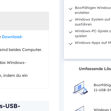
Bootfähigen Window
erstellen
Windows System auf
ausführen
Windows-PC-Spiele 
spielen
e
Download-
Windows-Apps auf M
 sind beides Computer.
 das Windows-
Umfassende Lö
, indem du ein
Bootfähi
11-USB-Sti
ws-USB-
Windows U