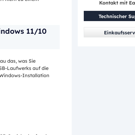
Kontakt mit E
Technischer Su
indows 11/10
Einkaufsserv
nau das, was Sie
USB-Laufwerks auf die
Windows-Installation