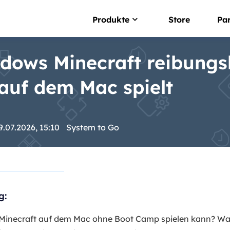
Produkte
Store
Pa
ows Minecraft reibungs
NTFS For Mac
Intelligenter NTFS-La
auf dem Mac spielt
EaseUS BitWiper
Sensible Daten lösche
9.07.2026, 15:10
System to Go
OS2Go
Windows To Go Erstell
DupFiles Cleaner
Doppelte Dateien find
g:
EaseUS Cleangeni
Systemoptimierung
 Minecraft auf dem Mac ohne Boot Camp spielen kann? Was