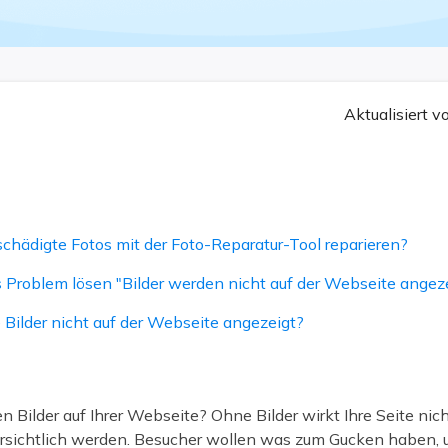
ere Wiederherstellungsprodukte
Data Recovery Services
Deploy Manage
Professionelle Datenrettungsdienste
Intelligente Windo
MSPs Service
Exchange Recovery
Aktualisiert 
EDB-Datei wiederherstellen & reparieren
MSP Service
EaseUS Todo Back
Email Recovery
Outlook E-Mail wiederherstellen
hädigte Fotos mit der Foto-Reparatur-Tool reparieren?
MS SQL Recovery
MS SQL-Datenbank wiederherstellen
Problem lösen "Bilder werden nicht auf der Webseite angeze
Bilder nicht auf der Webseite angezeigt?
n Bilder auf Ihrer Webseite? Ohne Bilder wirkt Ihre Seite nich
ersichtlich werden. Besucher wollen was zum Gucken haben,