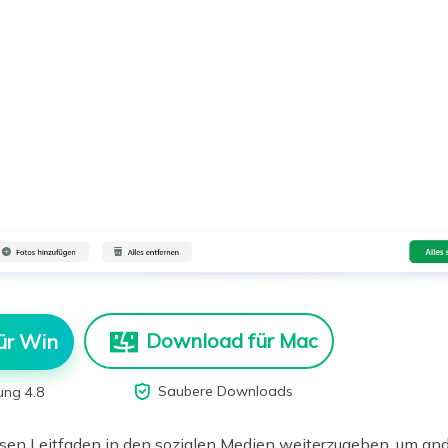
Download für Mac
ür Win

Saubere Downloads
ung 4.8
esen Leitfaden in den sozialen Medien weiterzugeben, um ande