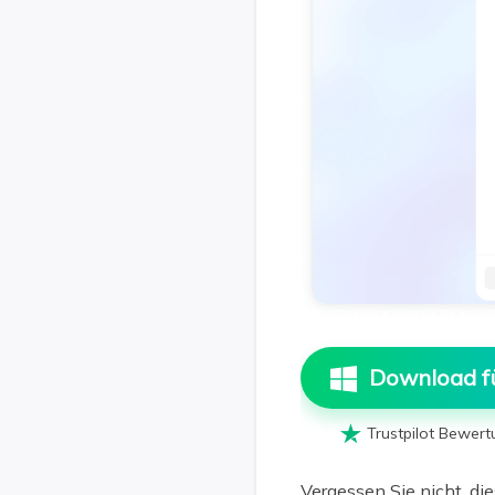
Download f

Trustpilot Bewert
Vergessen Sie nicht, di