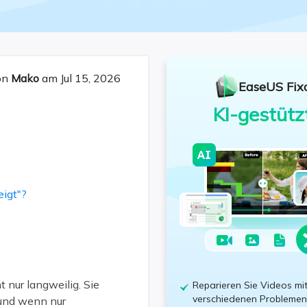
Freunde werben
Video Downloader
Einladen & Belohnung s
Video/Audio online herunterladen
r
ws-Bereitstellung
VideoKit
All-in-One Video-Toolkit
von
Mako
am Jul 15, 2026
EaseUS Fix
Audio Tools
KI-gestütz
up White Label Service
EaseUS VoiceWave
Stimme in Echtzeit ändern
Ringtone Editor
Klingeltöne für iPhone erstellen
igt"?
Vocal Remover (Online)
Gesang kostenlos online entfernen
t nur langweilig. Sie
Reparieren Sie Videos mi
verschiedenen Problemen
 und wenn nur