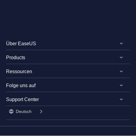
Über EaseUS
Products
Impressum
Ressourcen
Review & Auszeichnungen
EaseUS PDF Editor
Lizenz
Folge uns auf
EaseUS PDF Converter
PDF bearbeiten
Datenschutz
EaseUS AI ChatPDF
Support Center




Stundentenrabatt

Deutsch

Kontakt mit Support