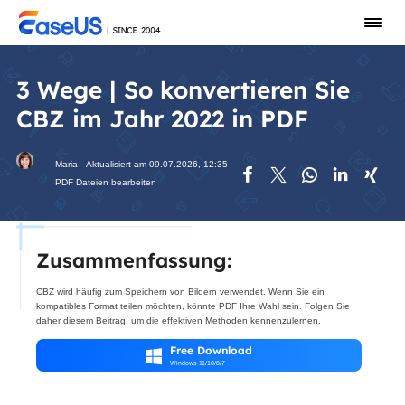
3 Wege | So konvertieren Sie
CBZ im Jahr 2022 in PDF
Maria
Aktualisiert am 09.07.2026, 12:35





PDF Dateien bearbeiten
Zusammenfassung:
CBZ wird häufig zum Speichern von Bildern verwendet. Wenn Sie ein
kompatibles Format teilen möchten, könnte PDF Ihre Wahl sein. Folgen Sie
daher diesem Beitrag, um die effektiven Methoden kennenzulernen.
Free Download

Windows 11/10/8/7