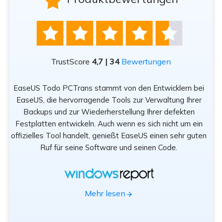






TrustScore
4,7 | 34
Bewertungen
EaseUS Todo PCTrans stammt von den Entwicklern bei
n
EaseUS, die hervorragende Tools zur Verwaltung Ihrer
Be
rät
Backups und zur Wiederherstellung Ihrer defekten
sod
Festplatten entwickeln. Auch wenn es sich nicht um ein
offizielles Tool handelt, genießt EaseUS einen sehr guten
Tr
Ruf für seine Software und seinen Code.
App
Mehr lesen