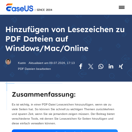
Hinzufügen von Lesezeichen zu
PDF Dateien auf
Windows/Mac/Online
Katrin
Aktualisiert am 09.07.2026, 17:13





PDF Dateien bearbeiten
Zusammenfassung:
Es ist wichtig, in einer PDF-Datei Lesezeichen hinzuzufügen, wenn sie zu
viele Seiten hat. So können Sie schnell zu wichtigen Themen zurückkehren
und sparen Zeit, wenn Sie sie jemandem zeigen müssen. Der Beitrag bietet
verschiedene Tools, mit denen Sie Lesezeichen für Seiten hinzufügen und
diese einfach verwalten können.