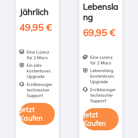
Lebensla
Jährlich
ng
49,95 €
69,95 €
Eine Lizenz

Eine Lizenz
für 2 Macs

für 2 Macs
Ein Jahr

Lebenslang
kostenloses

kostenloses
Upgrade
Upgrade
Erstklassiger

Erstklassiger
technischer

technischer
Support
Support
Jetzt
Jetzt
Kaufen
Kaufen