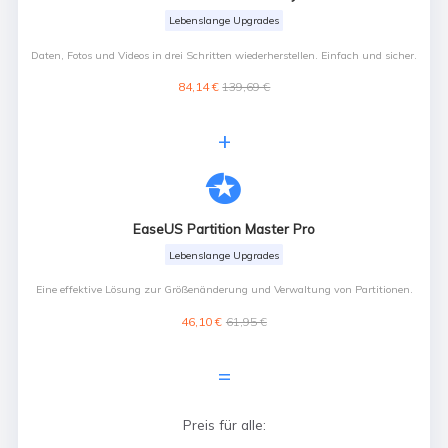
Lebenslange Upgrades
Daten, Fotos und Videos in drei Schritten wiederherstellen. Einfach und sicher.
84,14 €
139,69 €
+

EaseUS Partition Master Pro
Lebenslange Upgrades
Eine effektive Lösung zur Größenänderung und Verwaltung von Partitionen.
46,10 €
61,95 €
=
Preis für alle: