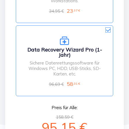
Workstations.
23
34,95 €
,97 €

Data Recovery Wizard Pro (1-
Jahr)
Sichere Datenrettungssoftware für
Windows PC, HDD, USB-Sticks, SD-
Karten, etc.
58
96,69 €
,01 €
Preis für Alle:
158,59 €
95,15 €